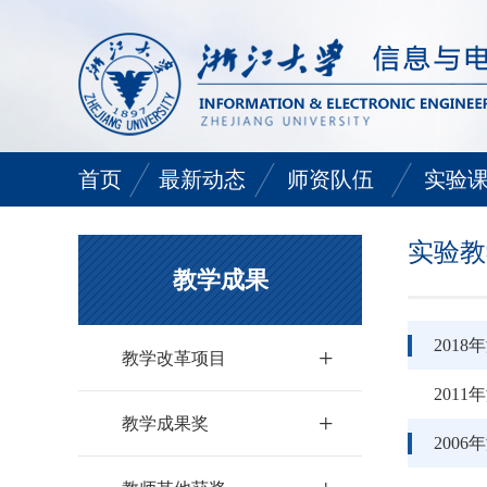
首页
最新动态
师资队伍
实验
中心动态
师资队伍
通识类
实验教
教学成果
学院动态
电路基
201
+
专业基
教学改革项目
201
专业类
+
教学成果奖
200
短学期